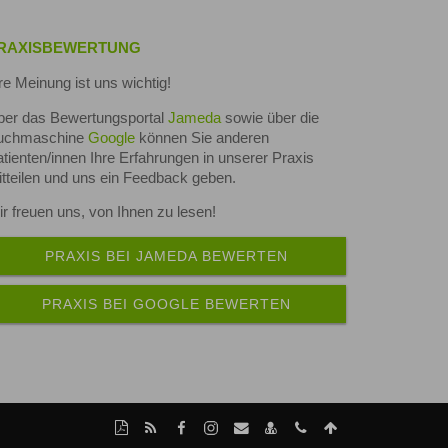
RAXISBEWERTUNG
re Meinung ist uns wichtig!
ber das Bewertungsportal
Jameda
sowie über die
uchmaschine
Google
können Sie anderen
tienten/innen Ihre Erfahrungen in unserer Praxis
tteilen und uns ein Feedback geben.
r freuen uns, von Ihnen zu lesen!
PRAXIS BEI JAMEDA BEWERTEN
PRAXIS BEI GOOGLE BEWERTEN
Diese
RSS-
Facebook-
Instagram-
Per
vCard
tel:+49(6162)81107
Nach
Seite
Feed
Seite
Seite
Mail
speichern
oben