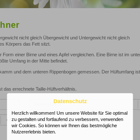
chner
rgewicht nicht gleich Übergewicht und Untergewicht nicht gleich
s Körpers das Fett sitzt.
r Form einer Birne und eines Apfel vergleichen. Eine Birne ist im unte
ßte Umfang in der Mitte befindet.
kenkamm und dem unteren Rippenbogen gemessen. Der Hüftumfang ist
t das errechnete Taille-Hüftverhältnis.
Datenschutz
Herzlich willkommen! Um unsere Website für Sie optimal
zu gestalten und fortlaufend zu verbessern, verwenden
cm
wir Cookies. So können wir Ihnen das bestmögliche
Nutzererlebnis bieten.