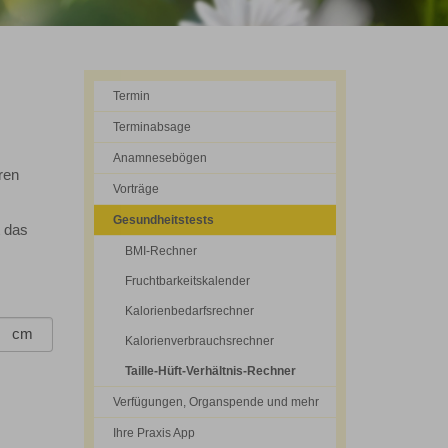
Termin
Terminabsage
Anamnesebögen
ren
Vorträge
Gesundheitstests
 das
BMI-Rechner
Fruchtbarkeitskalender
Kalorienbedarfsrechner
cm
Kalorienverbrauchsrechner
Taille-Hüft-Verhältnis-Rechner
Verfügungen, Organspende und mehr
Ihre Praxis App