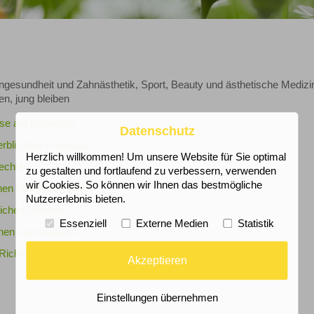
gesundheit und Zahnästhetik, Sport, Beauty und ästhetische Medizi
en, jung bleiben
eise auf Demenz?
Datenschutz
blichkeit in Europa
Herzlich willkommen! Um unsere Website für Sie optimal
echtert
zu gestalten und fortlaufend zu verbessern, verwenden
wir Cookies. So können wir Ihnen das bestmögliche
hen Hautkrebsrisiko
Nutzererlebnis bieten.
leiche Chancen
Essenziell
Externe Medien
Statistik
nen viel bewirken
ichtwerte ausreichend?
Akzeptieren
Einstellungen übernehmen