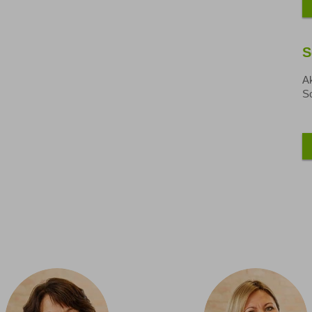
S
Ak
So