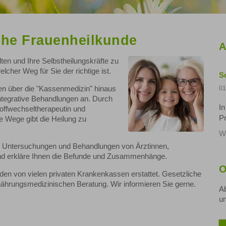
iche Frauenheilkunde
A
ten und Ihre Selbstheilungskräfte zu
lcher Weg für Sie der richtige ist.
S
hnen über die "Kassenmedizin" hinaus
01
ntegrative Behandlungen an. Durch
In
offwechseltherapeutin und
P
e Wege gibt die Heilung zu
We
en Untersuchungen und Behandlungen von Ärztinnen,
nd erkläre Ihnen die Befunde und Zusammenhänge.
O
n von vielen privaten Krankenkassen erstattet. Gesetzliche
ährungsmedizinischen Beratung. Wir informieren Sie gerne.
Ab
un