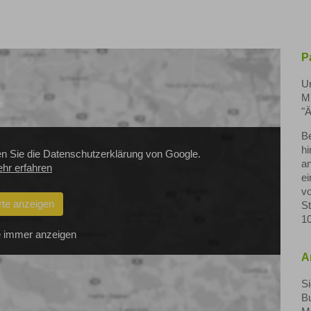
P
Un
Mü
"
Be
hi
en Sie die Datenschutzerklärung von Google.
an
hr erfahren
ei
vo
rte anzeigen
S
10
 immer anzeigen
A
Si
Bu