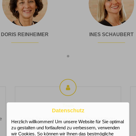
Doris
Ines
DORIS REINHEIMER
INES SCHAUBERT
Reinheimer
Schauber
Team
Team
Datenschutz
e
Lernen Sie nachfolgend gern die Teammitglieder
Herzlich willkommen! Um unsere Website für Sie optimal
s
der ganzheitlichen Frauenarztpraxis Birgit Bertram
zu gestalten und fortlaufend zu verbessern, verwenden
in Reinheim genauer kennen.
wir Cookies. So können wir Ihnen das bestmögliche