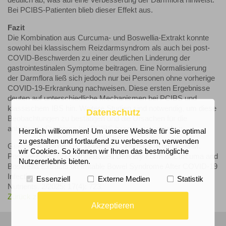
deutlich ab, was auf eine Verbesserung der Darmflora hinweist.
Bei PCIBS-Patienten blieb dieser Effekt aus.
Fazit
Die Kombination aus Curcuma- und Boswellia-Extrakt konnte
sowohl bei klassischem Reizdarmsyndrom als auch bei post-
COVID-Beschwerden zu einer deutlichen Linderung der
gastrointestinalen Symptome beitragen. Eine Normalisierung
der Darmflora ließ sich jedoch nur bei Personen ohne vorherige
COVID-19-Erkrankung nachweisen. Diese ersten Ergebnisse
deuten auf unterschiedliche Mechanismen bei PCIBS und
klassischem IBS hin. Weitere Studien sind notwendig, um diese
Datenschutz
Beobachtungen zu bestätigen und die Ursachen für die
anhaltende Dysbiose bei PCIBS besser zu verstehen.
Herzlich willkommen! Um unsere Website für Sie optimal
zu gestalten und fortlaufend zu verbessern, verwenden
Giacosa A, Barrile GC, Gasparri C, Perna S, Rondanelli M.
wir Cookies. So können wir Ihnen das bestmögliche
Positive Effect of Lecithin-Based Delivery Form of Curcuma and
Nutzererlebnis bieten.
Boswellia Extracts on Irritable Bowel Syndrome After COVID-19
Infection.
Essenziell
Externe Medien
Statistik
Nutrients. 2/2025; 17(4): 723.
Zurück zur Übersicht
Akzeptieren